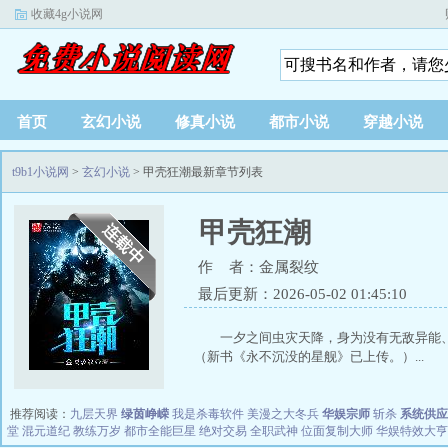
收藏4g小说网
首页
玄幻小说
修真小说
都市小说
穿越小说
t9b1小说网
>
玄幻小说
> 甲壳狂潮最新章节列表
甲壳狂潮
作 者：金属裂纹
最后更新：2026-05-02 01:45:10
一夕之间虫灾天降，身为没有无敌异
（新书《永不沉没的星舰》已上传。）...
推荐阅读：
九层天界
绿茵峥嵘
我是杀毒软件
美漫之大冬兵
华娱宗师
斩杀
系统供应
堂
混元道纪
教练万岁
都市全能巨星
绝对交易
全职武神
位面复制大师
华娱特效大亨