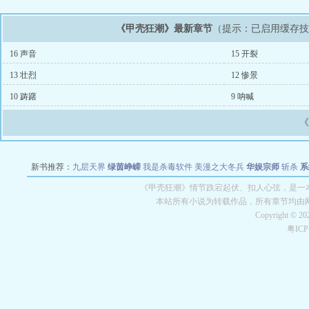
《甲壳狂潮》最新章节
（提示：已启用缓存
16 声音
15 开裂
13 壮烈
12 惨景
10 踌躇
9 呐喊
新书推荐：
九层天界
绿茵峥嵘
我是杀毒软件
美漫之大冬兵
华娱宗师
斩杀
系
空城
战争天堂
混元道纪
教练万岁
都市全能巨星
绝对交易
全职武神
位面复制
《甲壳狂潮》情节跌宕起伏、扣人心弦，是一本
本站所有小说为转载作品，所有章节均由
Copyright © 2
粤IC