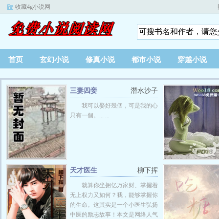
收藏4g小说网
首页
玄幻小说
修真小说
都市小说
穿越小说
三妻四妾
潛水沙子
我可以娶好幾個，可是我的心
只有一個。... ...
天才医生
柳下挥
就算你坐拥亿万家财、掌握着
无上权力又如何？我，能够掌握你
的生命。这其实是一个小医生弘扬
中医的励志故事！本文是网络人气