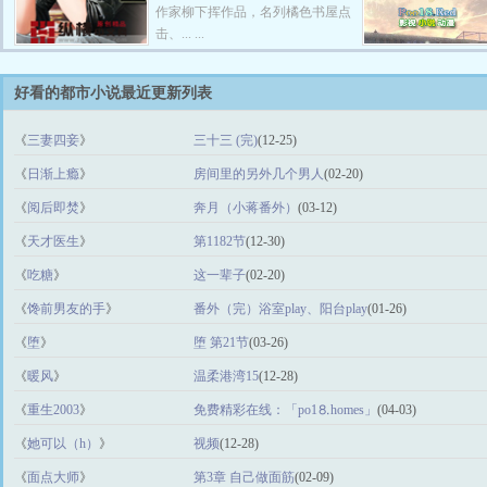
作家柳下挥作品，名列橘色书屋点
击、... ...
好看的都市小说最近更新列表
《
三妻四妾
》
三十三 (完)
(12-25)
《
日渐上瘾
》
房间里的另外几个男人
(02-20)
《
阅后即焚
》
奔月（小蒋番外）
(03-12)
《
天才医生
》
第1182节
(12-30)
《
吃糖
》
这一辈子
(02-20)
《
馋前男友的手
》
番外（完）浴室play、阳台play
(01-26)
《
堕
》
堕 第21节
(03-26)
《
暖风
》
温柔港湾15
(12-28)
《
重生2003
》
免费精彩在线：「po1⒏homes」
(04-03)
《
她可以（h）
》
视频
(12-28)
《
面点大师
》
第3章 自己做面筋
(02-09)