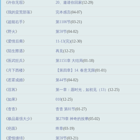
《
许你无瑕
》
20、邀请你回家
(12-29)
《
我的蛮荒部落
》
完本感言
(04-07)
《
超能右手
》
第1106节
(03-21)
《
野火
》
第59节
(04-02)
《
爱情后裔
》
11-13(完)
(12-30)
《
陌生際遇
》
再見
(12-25)
《
医武狂兵
》
第1151章 大结局
(01-18)
《
月下西楼
》
【第四章】14. 春意无限
(01-01)
《
惹霍成婚
》
第44节
(04-02)
《
荏苒
》
第一章：愿时光，如初见（13）
(12-25)
《
如果
》
010
(12-25)
《
杳杳
》
杳杳 第81节
(01-27)
《
极品最强大少
》
第279章 神奇的按摩
(05-02)
《
疤面
》
终章
(03-19)
《
爱恨缠绵
》
第59节
(03-21)