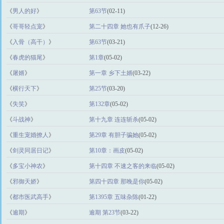
《
男人的好
》
第63节
(02-11)
《
哥哥轻点宠
》
第二十四章 她也有爪子
(12-26)
《
入骨（高干）
》
第63节
(03-21)
《
春虎的猫尾
》
第1章
(05-02)
《
屠婿
》
第一章 乡下土婿
(03-22)
《
横行天下
》
第25节
(03-20)
《
失笑
》
第132章
(05-02)
《
斗战神
》
第十九章 连连斩杀
(05-02)
《
重生宠婚撩人
》
第29章 有胆子骗她
(05-02)
《
剑灵同居日记
》
第10章：画皮
(05-02)
《
多宝小神农
》
第十四章 不速之客的来临
(05-02)
《
邪御天娇
》
第四十四章 那晚是你
(05-02)
《
都市医武高手
》
第1395章 五味杂陈
(01-22)
《
逾期
》
逾期 第23节
(03-22)