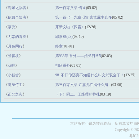
《
海贼之祸害
》
第一百零八章 懵逼
(05-02)
《
信息全知者
》
第一百七十九章 你们家族屁事真多
(05-02)
《
滚烫
》
开新文啦《探窗》
(12-26)
《
无恙的青春
》
邱嘉成(23)
(03-19)
《
月色同行
》
终章
(01-01)
《
登雀枝
》
第936章 番外——姐弟日常5
(02-03)
《
双蛹
》
郁欣番外
(01-01)
《
小智齿
》
98. 不打你还真不知道什么叫文武双全了！
(12-25)
《
隐身侍卫
》
第三百零六章:许嘉允在搞什么鬼...
(03-06)
《
正义之火
》
（下）附二、王经理的挣扎
(03-19)
本站所有小说为转载作品，所有章节均由
Copyright © 2
粤IC