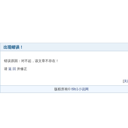
出现错误！
错误原因：对不起，该文章不存在！
请
返 回
并修正
[
关
版权所有©
t9b1小说网