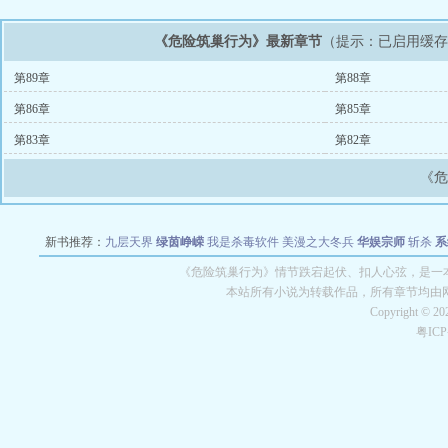
《危险筑巢行为》最新章节
（提示：已启用缓
第89章
第88章
第86章
第85章
第83章
第82章
《
新书推荐：
九层天界
绿茵峥嵘
我是杀毒软件
美漫之大冬兵
华娱宗师
斩杀
系
空城
战争天堂
混元道纪
教练万岁
都市全能巨星
绝对交易
全职武神
位面复制
《危险筑巢行为》情节跌宕起伏、扣人心弦，是一本
本站所有小说为转载作品，所有章节均由
Copyright © 2
粤IC