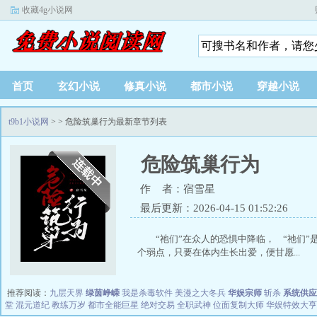
收藏4g小说网
首页
玄幻小说
修真小说
都市小说
穿越小说
t9b1小说网
>
> 危险筑巢行为最新章节列表
危险筑巢行为
作 者：宿雪星
最后更新：2026-04-15 01:52:26
“祂们”在众人的恐惧中降临， “祂们
个弱点，只要在体内生长出爱，便甘愿...
推荐阅读：
九层天界
绿茵峥嵘
我是杀毒软件
美漫之大冬兵
华娱宗师
斩杀
系统供应
堂
混元道纪
教练万岁
都市全能巨星
绝对交易
全职武神
位面复制大师
华娱特效大亨