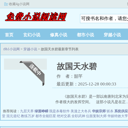
收藏4g小说网
首页
玄幻小说
修真小说
都市小说
穿越小说
t9b1小说网
>
穿越小说
> 故国天水碧最新章节列表
故国天水碧
作 者：韶芊
最后更新：2025-12-28 00:00:33
《故国天水碧》是一部以南唐到北宋为
作者很大的发挥空间。 这部小说凡是在正..
推荐阅读：
九层天界
绿茵峥嵘
我是杀毒软件
美漫之大冬兵
华娱宗师
斩杀
系统供应
堂
混元道纪
教练万岁
都市全能巨星
绝对交易
全职武神
位面复制大师
华娱特效大亨