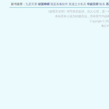
新书推荐：
九层天界
绿茵峥嵘
我是杀毒软件
美漫之大冬兵
华娱宗师
斩杀
系
空城
战争天堂
混元道纪
教练万岁
都市全能巨星
绝对交易
全职武神
位面复制
《故国天水碧》情节跌宕起伏、扣人心弦，是一本
本站所有小说为转载作品，所有章节均由
Copyright © 2
粤IC