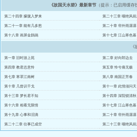
《故国天水碧》最新章节
（提示：已启用缓存
第二十四章 朦胧入梦来
第二十三章 咽绝风前
第二十一章 能有几多愁
第二十章 帘外雨潺潺
第十八章 画屏金鷓鴣
第十七章 江山寒色暮
《
第一章 旧时游上苑
第二章 好向郎边去
第四章 教君恣意怜
第五章 怜兮痛无极
第七章 寒罩江南树
第八章 南国正芳春
第十章 几曾识干戈
第十一章 此情须问天
第十三章 梦长君不知
第十四章 深院锁清秋
第十六章 相看无限情
第十七章 江山寒色暮
第十九章 心事和泪滴
第二十章 帘外雨潺潺
第二十二章 往事已成空
第二十三章 咽绝风前