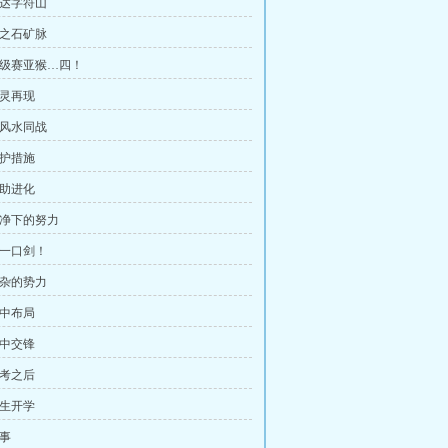
抵达字符山
火之石矿脉
 超级赛亚猴…四！
猎灵再现
与风水同战
保护措施
辅助进化
清净下的努力
养一口剑！
错杂的势力
暗中布局
暗中交锋
高考之后
新生开学
故事