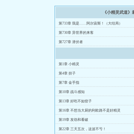
《小精灵武道》
第733章 我是……阿尔宙斯！（大结局）
第730章 异世界的来客
第727章 潜伏者
第1章 小精灵
第4章 担子
第7章 金手指
第10章 战斗感知
第13章 好吃不如饺子
第16章 不想当大厨的利欧路不是好精灵
第19章 发劲和看破
第22章 三天五次，这波不亏！