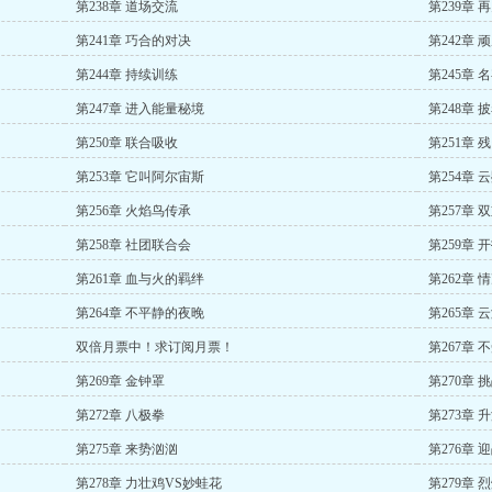
第238章 道场交流
第239章 
第241章 巧合的对决
第242章
第244章 持续训练
第245章 
第247章 进入能量秘境
第248章
第250章 联合吸收
第251章
第253章 它叫阿尔宙斯
第254章 
第256章 火焰鸟传承
第257章 
第258章 社团联合会
第259章 
第261章 血与火的羁绊
第262章 
第264章 不平静的夜晚
第265章 
双倍月票中！求订阅月票！
第267章 
第269章 金钟罩
第270章 
第272章 八极拳
第273章 
第275章 来势汹汹
第276章 
第278章 力壮鸡VS妙蛙花
第279章 