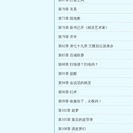
第67章 占据上风
第70章 关系
第73章 陆地教
第76章 新书已开《精灵艺术家》
第79章 开学
第82章 弟七十九章 兰蝶划云游身步
第85章 百城联赛
第88章 扫地僧？扫地鸡？
第91章 提醒
第94章 会说话的精灵
第96章 幻术
第99章 收服你了，火稚鸡！
第102章 超梦
第105章 最后的波导弹
第108章 调皮梦幻