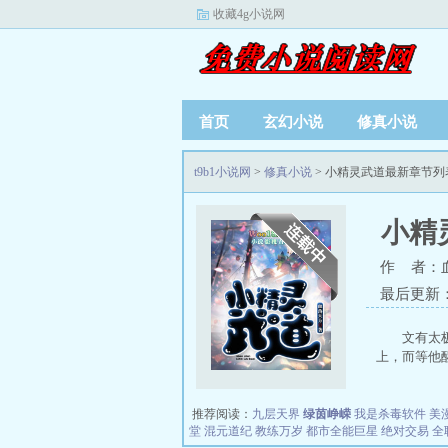
收藏4g小说网
首页
玄幻小说
修真小说
t9b1小说网
>
修真小说
> 小精灵武道最新章节列
小精
作 者：
最后更新：20
文有太
上，而等他醒
推荐阅读：
九层天界
绿茵峥嵘
我是杀毒软件
美
堂
混元道纪
教练万岁
都市全能巨星
绝对交易
全