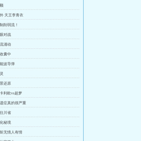
名额
番外 天王李青衣
牵制削弱流！
蒙眼对战
暗流涌动
尽收囊中
聚能波导弹
猎灵
场景还原
路卡利欧vs超梦
 后遗症真的很严重
前往川省
黑化秘境
 规矩无情人有情