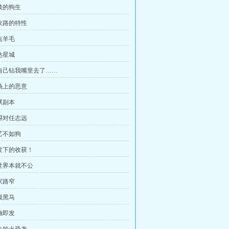
惨淡的狗生
利欧路的特性
点羊毛
达星城
它自己钻我嘴里去了……
赛场上的恶意
狱副本
云曌对任志远
厨艺不如狗
爆发下的收获！
这世界本就不公
家路窄
级黑马
触即发