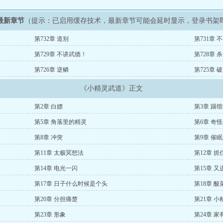
最新章节
（提示：已启用缓存技术，最新章节可能会延时显示，登录书架
第732章 道别
第731章 
第729章 不讲武德！
第728章 
第726章 逆鳞
第725章 
《小精灵武道》正文
第2章 白嫖
第3章 踢
第5章 角落里的精灵
第6章 奇
第8章 冲突
第9章 催
第11章 太极冥想法
第12章 
第14章 电光一闪
第15章 又
第17章 日子什么时候是个头
第18章 
第20章 分担痛楚
第21章 
第23章 形象
第24章 