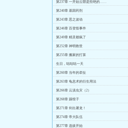
第237章 一开始云曌是拒绝的……
第240章 基因药剂
第243章 恶之波动
第246章 百变怪事件
第249章 精灵都疯了
第252章 神明救世
第255章 搬家的打算
生日，咕咕咕一天
第260章 当年的牵扯
第263章 龟息术的衍生用法
第266章 云滇虫灾（2）
第268章 踢馆子
第271章 剑出屠龙！
第274章 帝大队伍
第277章 选拔开始