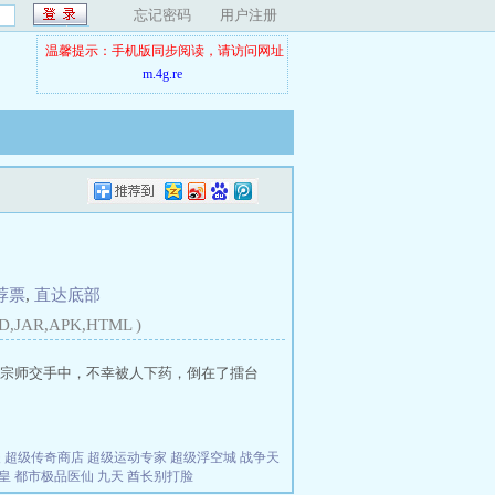
忘记密码
用户注册
温馨提示：手机版同步阅读，请访问网址
m.4g.re
荐票
,
直达底部
D,JAR,APK,HTML )
宗师交手中，不幸被人下药，倒在了擂台
夫
超级传奇商店
超级运动专家
超级浮空城
战争天
皇
都市极品医仙
九天
酋长别打脸