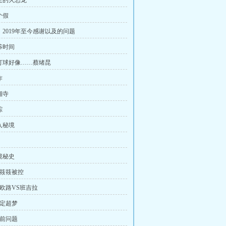
暴走的火恐龙
个假
开，2019年至今感谢以及的问题
爷时间
你打球好像……蔡绪昆
作
湘寺
踪
入秘境
！
境秘史
李筱筱被控
利欧路VS班吉拉
吃定超梦
赛前问题