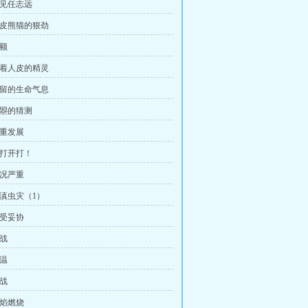
再见任志远
 顽皮熊猫的狠劲
名额
 披着人皮的精灵
 残留的生命气息
云曌的猜测
双重发展
开打开打！
情况严重
云滇虫灾（1）
不受妥协
挑战
升温
迎战
烈焰燃烧