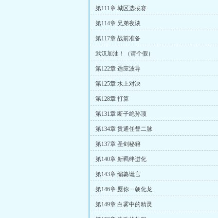
第111章 城区选拔赛
第114章 兄弟夜谈
第117章 战前准备
武汉加油！（请个假）
第122章 适应波导
第125章 水上对决
第128章 打算
第131章 断子绝孙顶
第134章 贯通任督二脉
第137章 圣剑秘籍
第140章 新羁绊进化
第143章 编纂谎言
第146章 愿你一朝化龙
第149章 白雾中的精灵