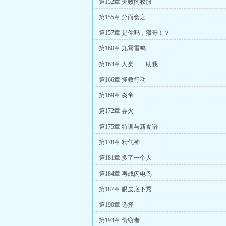
第152章 失败的收服
第155章 分而食之
第157章 是你吗，猴哥！？
第160章 九霄雷鸣
第163章 人类……助我……
第166章 拯救行动
第169章 炎帝
第172章 异火
第175章 特训与新食谱
第178章 精气神
第181章 多了一个人
第184章 再战闪电鸟
第187章 眼皮底下秀
第190章 选择
第193章 偷窃者