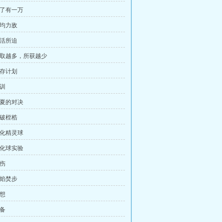
赢了有一万
势均力敌
生活所迫
 索取越多，所获越少
生存计划
军训
炎夏的对决
打破桎梏
黑化精灵球
黑化球实验
疗伤
烈焰焚步
构想
准备