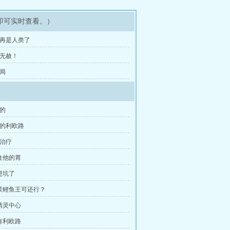
即可实时查看。）
不再是人类了
杀无赦！
破局
馆的
怪的利欧路
眠治疗
抓住他的胃
进坑了
酸菜鲤鱼王可还行？
小精灵中心
家有利欧路