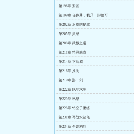
第196章 安置
第199章 任你秀，我只一脚便可
第202章 返拳防护罩
第205章 灵感
第208章 武极之道
第211章 精灵膳食
第214章 下马威
第216章 推测
第219章 那一剑
第222章 绝地求生
第225章 讯息
第228章 钻空子磨练
第231章 再战水箭龟
第234章 全是构想