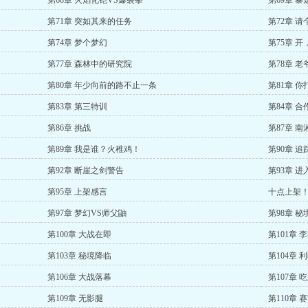
第68章 火焰化铠VS爆裂拳
第69章 
第71章 突如其来的任务
第72章 请
第74章 梦个梦幻
第75章 
第77章 森林中的研究院
第78章 老
第80章 年少向前的路不止一条
第81章 
第83章 第三特训
第84章 合
第86章 挑战
第87章 南
第89章 我是谁？火稚鸡！
第90章 追
第92章 断崖之剑警告
第93章 进
第95章 上架感言
十点上架
第97章 梦幻VS师父鼬
第98章 秘
第100章 大战在即
第101章 
第103章 秘境降临
第104章 
第106章 大战落幕
第107章 
第109章 无影腿
第110章 