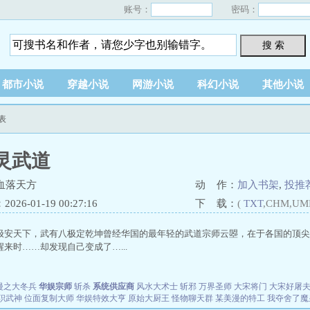
账号：
密码：
搜 索
都市小说
穿越小说
网游小说
科幻小说
其他小说
表
灵武道
血落天方
动 作：
加入书架
,
投推
26-01-19 00:27:16
下 载：
(
TXT
,CHM,UM
极安天下，武有八极定乾坤曾经华国的最年轻的武道宗师云曌，在于各国的顶尖
来时……却发现自己变成了…...
漫之大冬兵
华娱宗师
斩杀
系统供应商
风水大术士
斩邪
万界圣师
大宋将门
大宋好屠
职武神
位面复制大师
华娱特效大亨
原始大厨王
怪物聊天群
某美漫的特工
我夺舍了魔