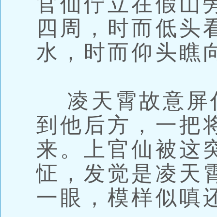
官仙佇立在假山
四周，时而低头
水，时而仰头瞧
凌天霄故意屏
到他后方，一把
来。上官仙被这
怔，发觉是凌天
一眼，模样似嗔