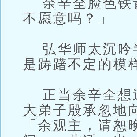
余辛全脸色铁
不愿意吗？」
弘华师太沉吟
是踌躇不定的模
正当余辛全想
大弟子殷承忽地
「余观主，请恕