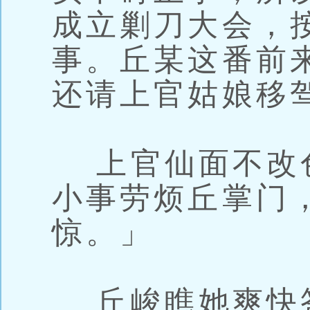
成立剿刀大会，
事。丘某这番前
还请上官姑娘移
上官仙面不改
小事劳烦丘掌门
惊。」
丘峻瞧她爽快