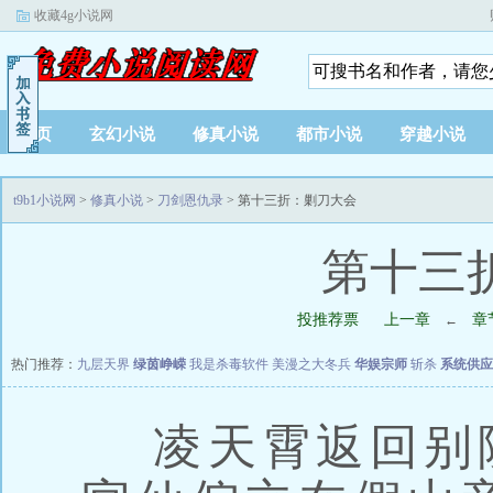
收藏4g小说网
首页
玄幻小说
修真小说
都市小说
穿越小说
t9b1小说网
>
修真小说
>
刀剑恩仇录
> 第十三折：剿刀大会
第十三
投推荐票
上一章
章
←
热门推荐：
九层天界
绿茵峥嵘
我是杀毒软件
美漫之大冬兵
华娱宗师
斩杀
系统供应
凌天霄返回别