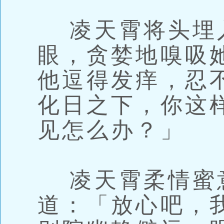
凌天霄将头埋
眼，贪婪地嗅吸
他逗得发痒，忍
化日之下，你这
见怎么办？」
凌天霄柔情蜜
道：「放心吧，