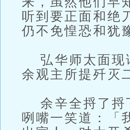
来，虽然他们早
听到要正面和绝
仍不免惶恐和犹
弘华师太面现
余观主所提歼灭
余辛全捋了捋
咧嘴一笑道：「