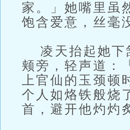
家。」她嘴里虽
饱含爱意，丝毫
凌天抬起她下
颊旁，轻声道：
上官仙的玉颈顿
个人如烙铁般烧
首，避开他灼灼