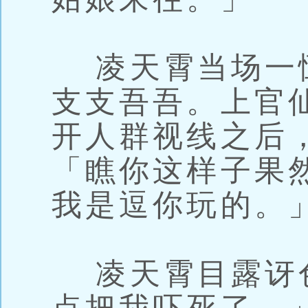
凌天霄当场一
支支吾吾。上官
开人群视线之后
「瞧你这样子果
我是逗你玩的。
凌天霄目露讶