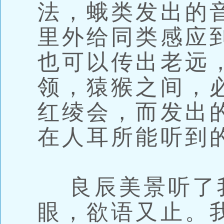
法，蛾类发出的
里外给同类感应到
也可以传出老远
领，猿猴之间，
红绫会，而发出
在人耳所能听到
良辰美景听了
眼，欲语又止。