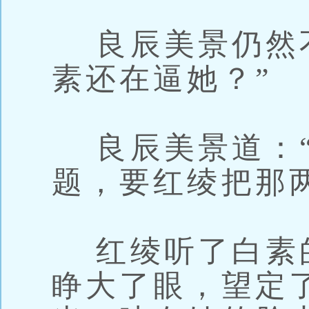
良辰美景仍然不
素还在逼她？”
良辰美景道：“
题，要红绫把那
红绫听了白素
睁大了眼，望定