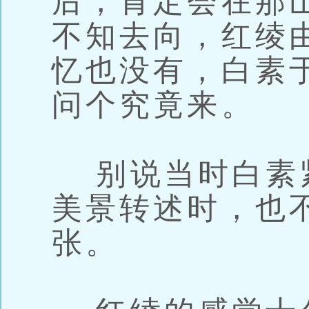
后，肯定会在那
不知去向，红绫
忆也没有，白素
问个究竟来。
别说当时白素
美景转述时，也
张。