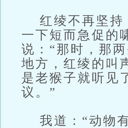
红绫不再坚持
一下短而急促的
说：“那时，那
地方，红绫的叫
是老猴子就听见
议。”
我道：“动物有