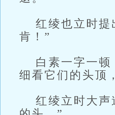
红绫也立时提出
肯！”
白素一字一顿：
细看它们的头顶
红绫立时大声道
的头。”