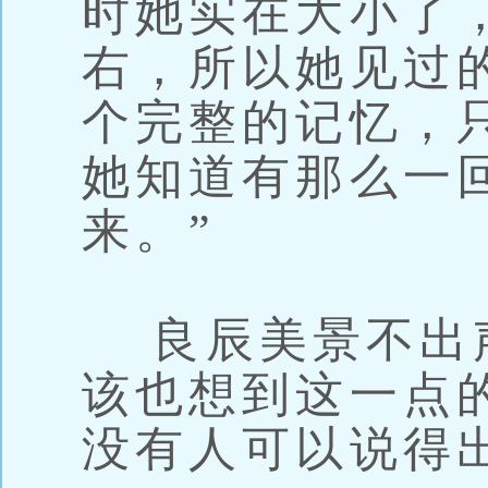
时她实在大小了
右，所以她见过
个完整的记忆，
她知道有那么一
来。”
良辰美景不出声
该也想到这一点
没有人可以说得