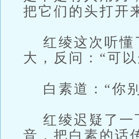
把它们的头打开
红绫这次听懂
大，反问：“可以
白素道：“你别
红绫迟疑了一
音，把白素的话