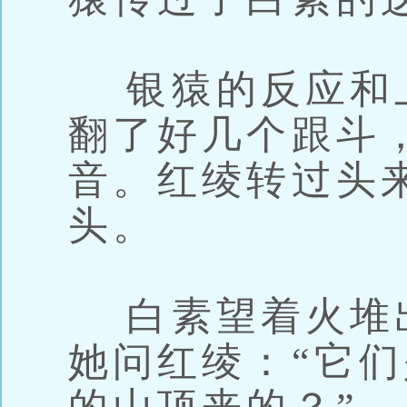
银猿的反应和
翻了好几个跟斗
音。红绫转过头
头。
白素望着火堆
她问红绫：“它