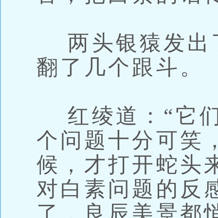
两头银猿发出
翻了几个跟斗。
红绫道：“它们
个问题十分可笑
候，才打开蛇头
对白素问题的反
了，良辰美景都