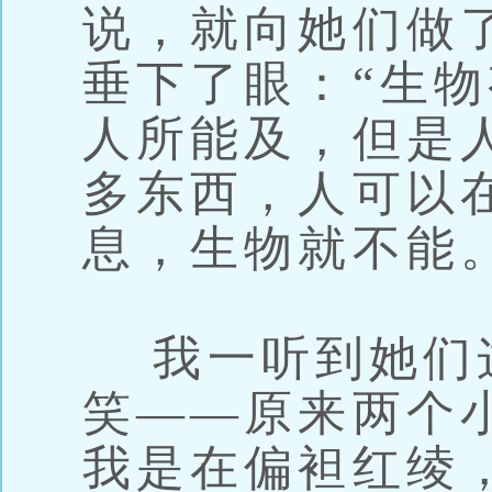
说，就向她们做
垂下了眼：“生
人所能及，但是
多东西，人可以
息，生物就不能。
我一听到她们
笑——原来两个
我是在偏袒红绫