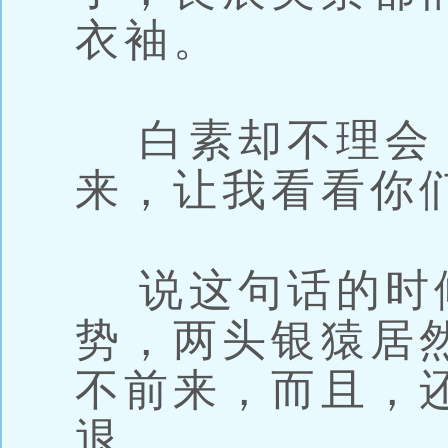
衣袖。
白素却不理会，
来，让我看看你
说这句话的时
势，两头银猿居
不前来，而且，
退。