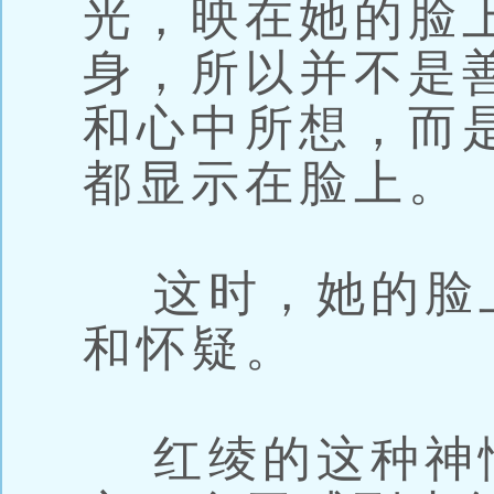
光，映在她的脸
身，所以并不是
和心中所想，而
都显示在脸上。
这时，她的脸
和怀疑。
红绫的这种神