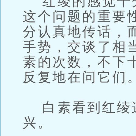
红绫的感觉十
这个问题的重要
分认真地传话，
手势，交谈了相
素的次数，不下
反复地在问它们
白素看到红绫
兴。