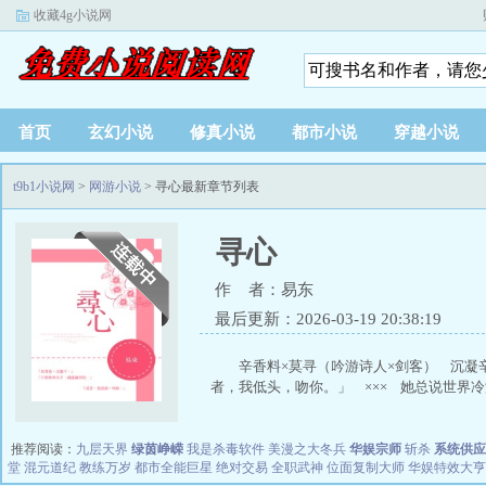
收藏4g小说网
首页
玄幻小说
修真小说
都市小说
穿越小说
t9b1小说网
>
网游小说
> 寻心最新章节列表
寻心
作 者：易东
最后更新：2026-03-19 20:38:19
辛香料×莫寻（吟游诗人×剑客） 沉凝
者，我低头，吻你。」 ××× 她总说世界冷漠
推荐阅读：
九层天界
绿茵峥嵘
我是杀毒软件
美漫之大冬兵
华娱宗师
斩杀
系统供应
堂
混元道纪
教练万岁
都市全能巨星
绝对交易
全职武神
位面复制大师
华娱特效大亨