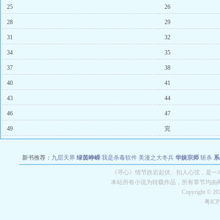
25
26
28
29
31
32
34
35
37
38
40
41
43
44
46
47
49
完
新书推荐：
九层天界
绿茵峥嵘
我是杀毒软件
美漫之大冬兵
华娱宗师
斩杀
系
空城
战争天堂
混元道纪
教练万岁
都市全能巨星
绝对交易
全职武神
位面复制
《寻心》情节跌宕起伏、扣人心弦，是一本
本站所有小说为转载作品，所有章节均由
Copyright © 2
粤IC