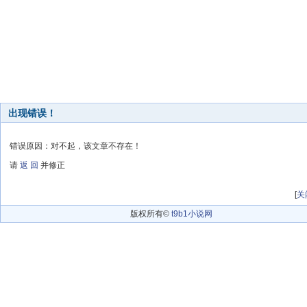
出现错误！
错误原因：对不起，该文章不存在！
请
返 回
并修正
[
关
版权所有©
t9b1小说网