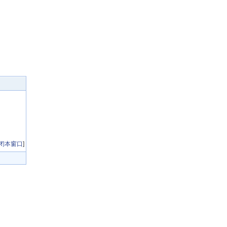
闭本窗口
]