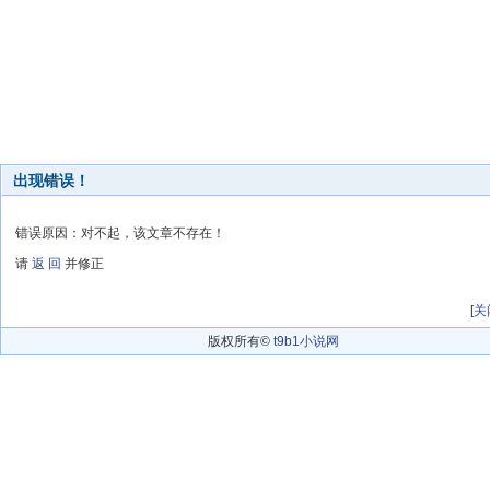
出现错误！
错误原因：对不起，该文章不存在！
请
返 回
并修正
[
关
版权所有©
t9b1小说网