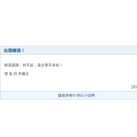
出现错误！
错误原因：对不起，该文章不存在！
请
返 回
并修正
[
关
版权所有©
t9b1小说网